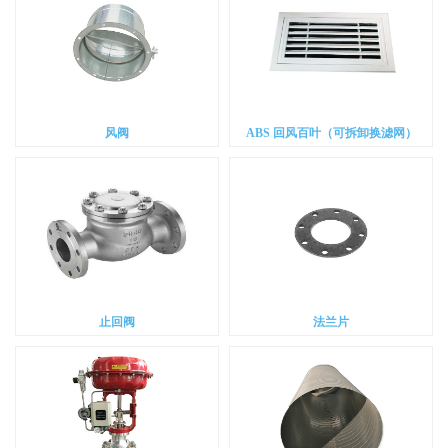
风阀
ABS 回风百叶（可拆卸换滤网）
止回阀
法兰片